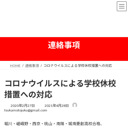
コ
ナ
宇治市個別指導塾｜英語・国語に強い｜伊
ン
ビ
勢田 塚本塾 堀川・西京・桃山・城南菱
テ
ゲ
ン
ー
創受験
ツ
シ
へ
ョ
ス
ン
連絡事項
キ
に
ッ
移
プ
動
HOME
連絡事項
コロナウイルスによる学校休校措置への対応
コロナウイルスによる学校休校
措置への対応
最
2020年2月27日
2021年4月28日
終
tsukamotojuku@gmail.com
更
新
堀川・嵯峨野・西京・桃山・南陽・城南菱創高校合格、
日