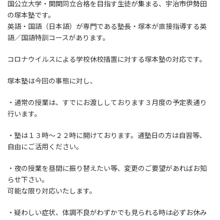
国公立大学・関関同立合格を目指す生徒が集まる、宇治市伊勢田
時
:
の塚本塾です。
英語・国語（日本語）が専門である塾長・塚本が直接指導する英
語／国語特訓コースがあります。
コロナウイルスによる学校休校措置に対する塚本塾の対応です。
塚本塾は今回の事態に対し、
・通常の授業は、すでにお渡ししております３月度の予定表通り
行います。
・塾は１３時～２２時に開けております。通塾日の方は自習等、
自由にご活用ください。
・夜の授業を昼間に振り替えたい等、変更のご要望があればお知
らせ下さい。
可能な限り対応いたします。
・疑わしい症状、体調不良がわずかでも見られる時は必ずお休み