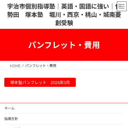
コ
ナ
宇治市個別指導塾｜英語・国語に強い｜伊
ン
ビ
勢田 塚本塾 堀川・西京・桃山・城南菱
テ
ゲ
ン
ー
創受験
ツ
シ
へ
ョ
ス
ン
パンフレット・費用
キ
に
ッ
移
プ
動
HOME
パンフレット・費用
塚本塾パンフレット 2026年3月
ホーム
指導方針