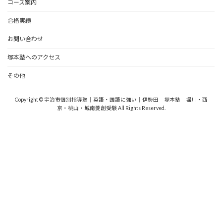
コース案内
合格実績
お問い合わせ
塚本塾へのアクセス
その他
Copyright © 宇治市個別指導塾｜英語・国語に強い｜伊勢田 塚本塾 堀川・西
京・桃山・城南菱創受験 All Rights Reserved.