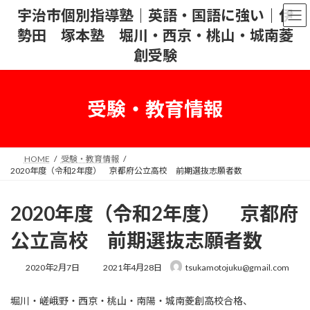
コ
ナ
宇治市個別指導塾｜英語・国語に強い｜伊
ン
ビ
勢田 塚本塾 堀川・西京・桃山・城南菱
テ
ゲ
ン
ー
創受験
ツ
シ
へ
ョ
ス
ン
受験・教育情報
キ
に
ッ
移
プ
動
HOME
受験・教育情報
2020年度（令和2年度） 京都府公立高校 前期選抜志願者数
2020年度（令和2年度） 京都府
公立高校 前期選抜志願者数
最
2020年2月7日
2021年4月28日
tsukamotojuku@gmail.com
終
更
堀川・嵯峨野・西京・桃山・南陽・城南菱創高校合格、
新