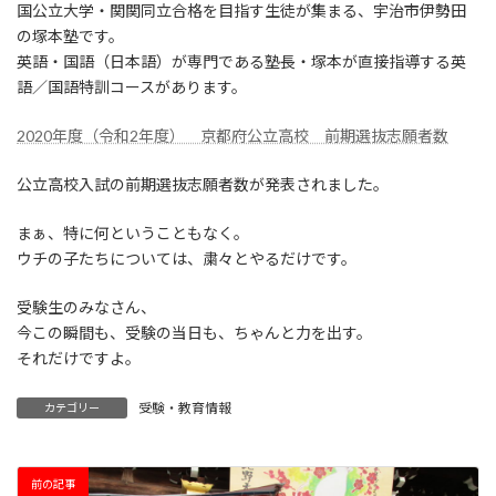
日
国公立大学・関関同立合格を目指す生徒が集まる、宇治市伊勢田
時
の塚本塾です。
:
英語・国語（日本語）が専門である塾長・塚本が直接指導する英
語／国語特訓コースがあります。
2020年度（令和2年度） 京都府公立高校 前期選抜志願者数
公立高校入試の前期選抜志願者数が発表されました。
まぁ、特に何ということもなく。
ウチの子たちについては、粛々とやるだけです。
受験生のみなさん、
今この瞬間も、受験の当日も、ちゃんと力を出す。
それだけですよ。
受験・教育情報
カテゴリー
前の記事