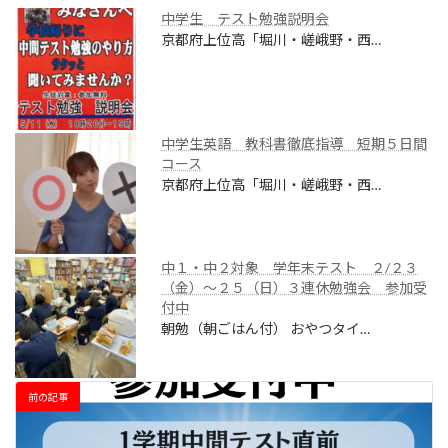
中学生 テスト勉強説明会
京都府上位高「堀川・嵯峨野・西…
中学生英語 教科書徹底指導 短期５日間
コース
京都府上位高「堀川・嵯峨野・西…
中１・中２対象 学年末テスト ２/２３
（金）～２５（日）３連休勉強会 参加受
付中
朝勉（朝ごはん付） おやつタイ…
前の記事