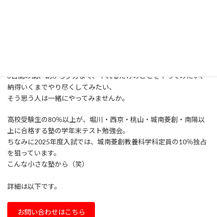
いなく将来につながると考えるからです。
もがきにもがくことができる環境がここにはあります。
一緒に頑張れる仲間もいます。
仲間たちは、テスト1週間前は毎日めいっぱい詰めてやっていま
す。
3日間の間、朝から夕方まで、やれるだけのことをやってみたい、
納得いくまでやり尽くしてみたい、
そう思う人は一緒にやってみませんか。
高校受験生の80％以上が、堀川・西京・桃山・城南菱創・南陽以
上に合格する塾の学年末テスト勉強会。
ちなみに2025年度入試では、城南菱創教養科学科定員の10％独占
を狙っています。
こんな小さな塾から（笑）
詳細は以下です。
お問い合わせはこちら