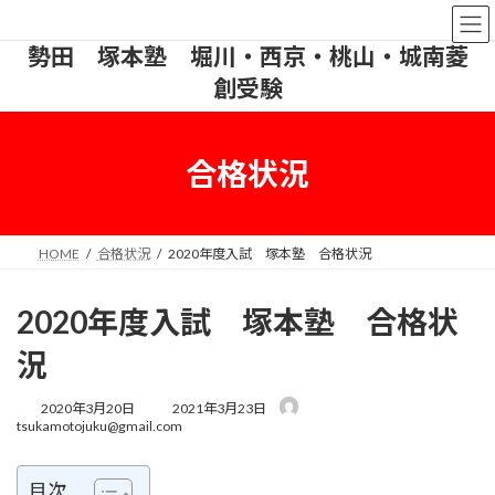
コ
ナ
宇治市個別指導塾｜英語・国語に強い｜伊
ン
ビ
勢田 塚本塾 堀川・西京・桃山・城南菱
テ
ゲ
ン
ー
創受験
ツ
シ
へ
ョ
ス
ン
合格状況
キ
に
ッ
移
プ
動
HOME
合格状況
2020年度入試 塚本塾 合格状況
2020年度入試 塚本塾 合格状
況
最
2020年3月20日
2021年3月23日
終
tsukamotojuku@gmail.com
更
新
日
目次