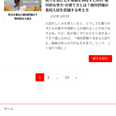
周りを気にせず成績を伸ばすための“絶
塚本の学力観
対的な学力”の育て方とは？相対評価の
高校入試を突破する考え方
2025年12月3日
入試のしくみを見ていると、どうしても周りの
子どもの様子や倍率に心が揺れることがありま
すよね。ただ、私が長く子どもたちと向き合っ
てきて感じるのは、「相対評価で決まる入試で
も、結局は本人の力がものを言う」という、ご
く当たり前 […]
続きを読む
投
1
2
…
13
»
固
固
固
定
定
定
稿
ペ
ペ
ペ
ー
ー
ー
の
ジ
ジ
ジ
ペ
ホーム
ー