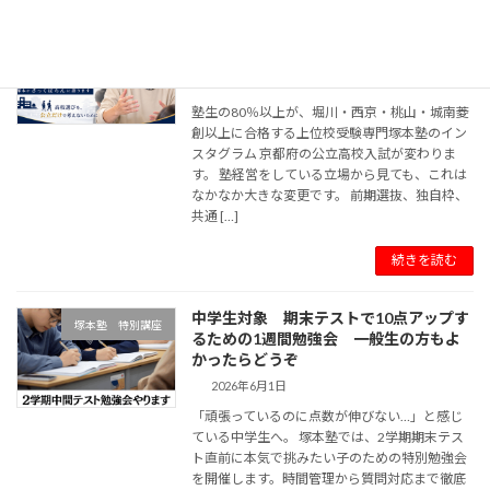
公立高校入試が変わる今、私立高校の話
受験・教育情報
も聞いておいてほしい理由
2026年7月1日
塾生の80％以上が、堀川・西京・桃山・城南菱
創以上に合格する上位校受験専門塚本塾のイン
スタグラム 京都府の公立高校入試が変わりま
す。 塾経営をしている立場から見ても、これは
なかなか大きな変更です。 前期選抜、独自枠、
共通 […]
続きを読む
中学生対象 期末テストで10点アップす
塚本塾 特別講座
るための1週間勉強会 一般生の方もよ
かったらどうぞ
2026年6月1日
「頑張っているのに点数が伸びない…」と感じ
ている中学生へ。 塚本塾では、2学期期末テス
ト直前に本気で挑みたい子のための特別勉強会
を開催します。時間管理から質問対応まで徹底