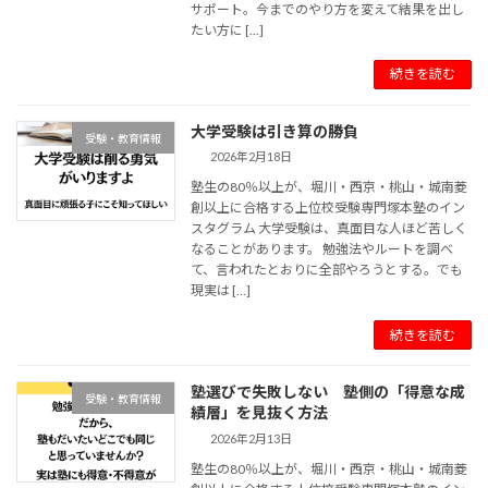
サポート。今までのやり方を変えて結果を出し
たい方に […]
続きを読む
大学受験は引き算の勝負
受験・教育情報
2026年2月18日
塾生の80％以上が、堀川・西京・桃山・城南菱
創以上に合格する上位校受験専門塚本塾のイン
スタグラム 大学受験は、真面目な人ほど苦しく
なることがあります。 勉強法やルートを調べ
て、言われたとおりに全部やろうとする。でも
現実は […]
続きを読む
塾選びで失敗しない 塾側の「得意な成
受験・教育情報
績層」を見抜く方法
2026年2月13日
塾生の80％以上が、堀川・西京・桃山・城南菱