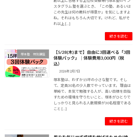
創以上に合格する上位校受験専門塚本塾のイン
スタグラム 塾を選ぶとき、「この塾、あるいは
この先生は何の教科が得意か」を気にしますよ
ね。それはもちろん大切です。けれど、私がそ
れ以上 […]
続きを読む
【5/28(木)まで】自由に3回選べる「3回
塚本塾 特別講座
体験パック」｜体験費用3,000円（税
込）
2026年2月7日
塚本塾は、わずか15坪の小さな塾です。そし
て、定員30名の少人数でやっています。 理由は
単純で、本気で勉強する人が、高い目標を目指
すための環境を守りたいこと、塚本がひとりで
しっかりと見られる人数規模が30名程度である
こと […]
続きを読む