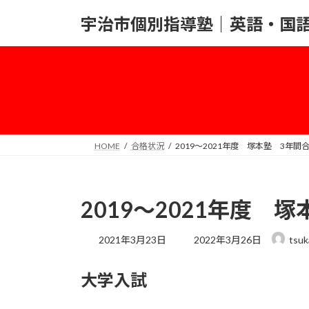
コ
ナ
宇治市個別指導塾｜英語・国
ン
ビ
テ
ゲ
ン
ー
ツ
シ
へ
ョ
ス
ン
キ
に
ッ
移
HOME
合格状況
2019～2021年度 塚本塾 3年間
プ
動
2019～2021年度 
最
2021年3月23日
2022年3月26日
tsuk
終
更
大学入試
新
日
時