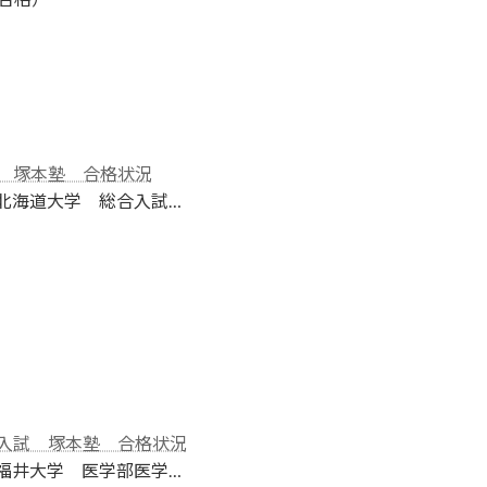
度 塚本塾 合格状況
カ
 北海道大学 総合入試…
度入試 塚本塾 合格状況
 福井大学 医学部医学…